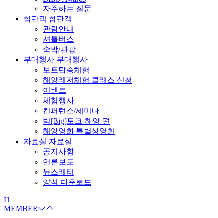
자주하는 질문
참관객
참관객
관람안내
셔틀버스
숙박/관광
부대행사
부대행사
보트탑승체험
해양레저체험 클래스 신청
이벤트
체험행사
컨퍼런스/세미나
빅[Big]토크-해양 편
해양영화 특별상영회
자료실
자료실
공지사항
언론보도
뉴스레터
양식 다운로드
H
MEMBER